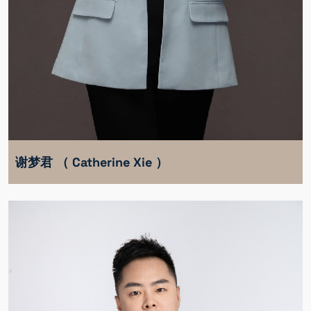
谢梦君 （ Catherine Xie ）