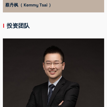
蔡丹枫（ Kemmy Tsai ）
I
投资团队