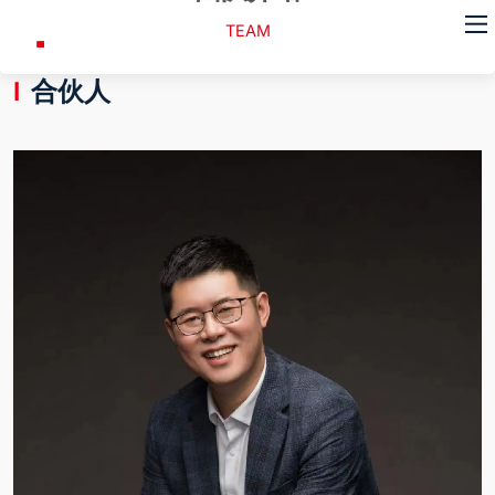
TEAM
I
合伙人