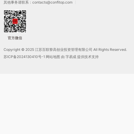
其他事务请联系：contacts@confitop.com
官方微信
Copyright © 2025 江苏百联挚高创业投资管理有限公司 All Rights Reserved.
苏ICP备2024130410号-1
网站地图
由
字易成
提供技术支持