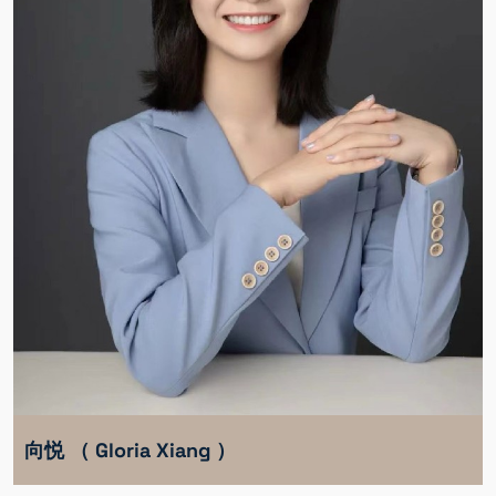
向悦 （ Gloria Xiang ）