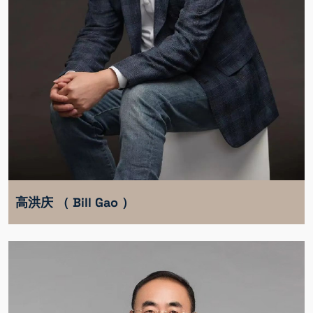
高洪庆 （ Bill Gao ）