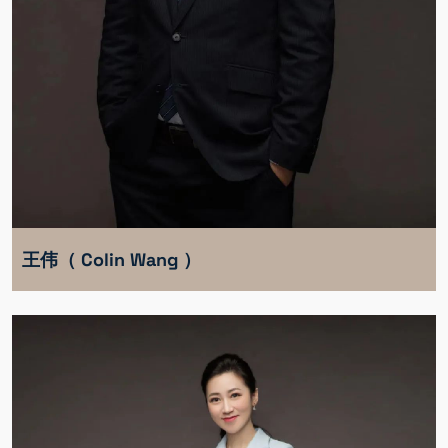
王伟（ Colin Wang ）