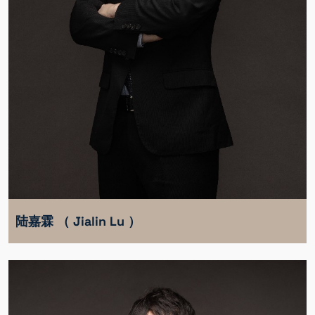
陆嘉霖 （ Jialin Lu ）