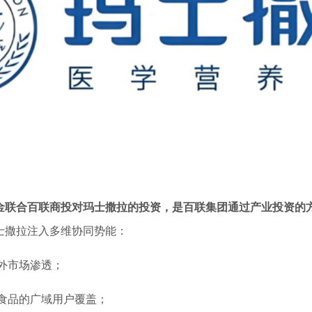
金联合百联商投对玛士撒拉的投资，是百联集团通过产业投资的
士撒拉注入多维协同势能：
外市场渗透；
食品的广域用户覆盖；