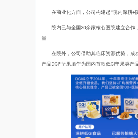
在商业化方面，公司构建起
“院内深耕
+
院内已与全国
余家核心医院建立合作
30
量；
在院外，公司借助其临床资源优势，成
产品
坚果脆作为国内首款低
坚果类产
DGI®
GI