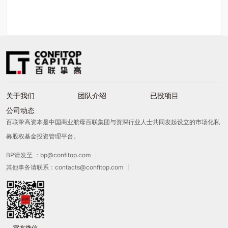
关于我们
团队介绍
已投项目
公司动态
百联挚高资本是中国商业航母百联集团与资深行业人士共同发起设立的市场化私
募股权基金投资管理平台。
BP请发至 ：bp@confitop.com
其他事务请联系：contacts@confitop.com
官方微信