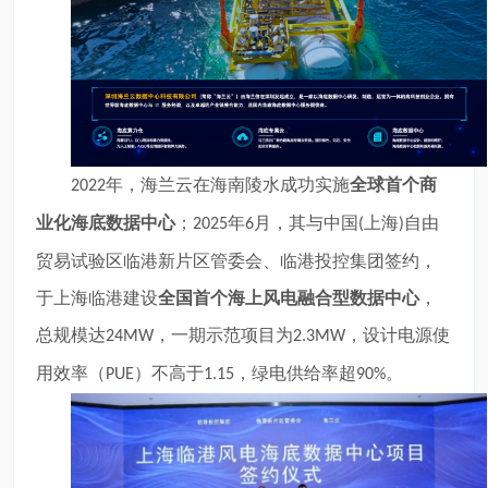
年，海兰云在海南陵水成功实施
全球首个商
2022
业化海底数据中心
；
年
月，其与中国
上海
自由
2025
6
(
)
贸易试验区临港新片区管委会、临港投控集团签约，
于上海临港建设
全国首个海上风电融合型数据中心
，
总规模达
，一期示范项目为
，设计电源使
24MW
2.3MW
用效率（
）不高于
，绿电供给率超
。
PUE
1.15
90%